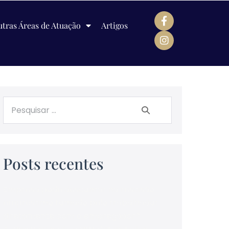
tras Áreas de Atuação
Artigos
Posts recentes
Empresa pode descontar na rescisão
empréstimo tomado pelo trabalhador
diretamente com o empregador?