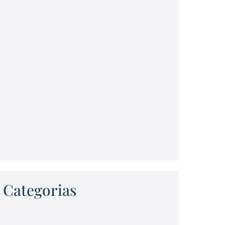
A empresa pode controlar as redes
sociais do empregado?
É válido o pedido de demissão ou
demissão por acordo da empregada
gestante?
Pedi demissão e posteriormente descobri
que estava grávida. Posso pedir minha
reintegração ao emprego?
Quais são as consequências da dispensa
sem justa causa de empregada gestante,
ainda que, a empresa não tenha ciência
da gravidez?
Categorias
Artigos