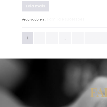
Leia mais
Família e sucessões
Arquivado em:
1
2
3
…
5
Próximo
FA