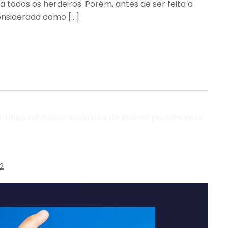
todos os herdeiros. Porém, antes de ser feita a
 considerada como […]
ntinua na posse exclusiva do imóvel pertencente
22