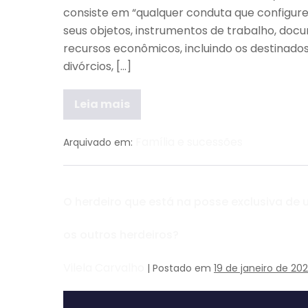
consiste em “qualquer conduta que configure 
seus objetos, instrumentos de trabalho, docum
recursos econômicos, incluindo os destinados
divórcios, […]
Leia mais
Família e sucessões
Arquivado em:
O herdeiro que está na posse exclusiva de
os outros herdeiros?
Vilela Carvalho
|
Postado em
19 de janeiro de 20