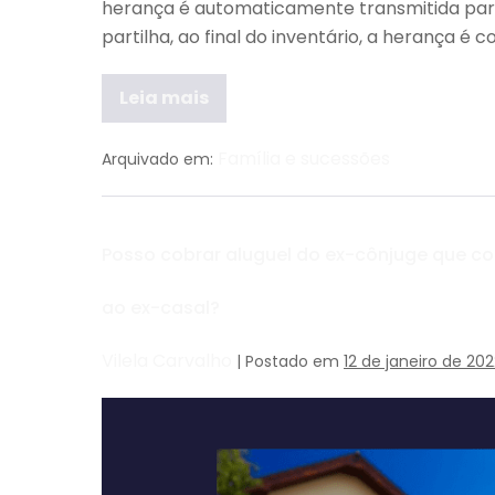
herança é automaticamente transmitida para 
partilha, ao final do inventário, a herança é
Leia mais
Família e sucessões
Arquivado em:
Posso cobrar aluguel do ex-cônjuge que co
ao ex-casal?
Vilela Carvalho
|
Postado em
12 de janeiro de 20