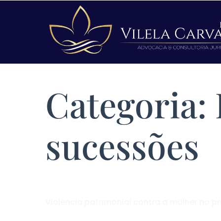
Categoria:
sucessões
Violência patrimonial contra a mulher no p