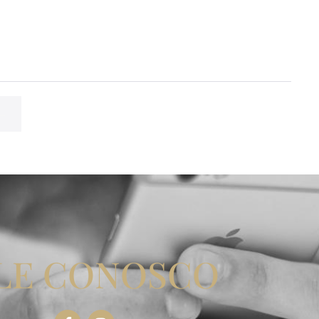
 →
LE CONOSCO