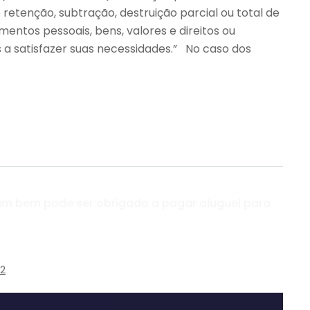
retenção, subtração, destruição parcial ou total de
entos pessoais, bens, valores e direitos ou
 a satisfazer suas necessidades.” No caso dos
 um bem pode ser obrigado a pagar aluguel para
22