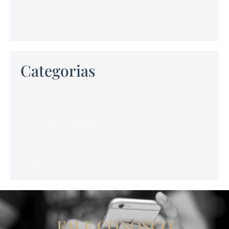
que, a empresa não tenha ciência da
gravidez?
Categorias
Artigos
Empresarial
Família e sucessões
Previdenciária
Sem categoria
Trabalhista
FALE CONOSCO