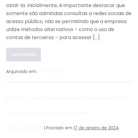
obtê-la. Inicialmente, é importante destacar que
somente são admitidas consultas a redes sociais de
acesso público, não se permitindo que a empresa
utilize métodos alternativos – como o uso de
contas de terceiros – para acessar […]
Leia mais
Trabalhista
Arquivado em:
É válido o pedido de demissão ou demissão por
acordo da empregada gestante?
Vilela Carvalho
|
Postado em
17 de janeiro de 2024