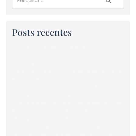
Posts recentes
Empresa pode descontar na rescisão
empréstimo tomado pelo trabalhador
diretamente com o empregador?
A empresa pode controlar as redes sociais do
empregado?
É válido o pedido de demissão ou demissão por
acordo da empregada gestante?
Pedi demissão e posteriormente descobri que
estava grávida. Posso pedir minha
reintegração ao emprego?
Quais são as consequências da dispensa sem
justa causa de empregada gestante, ainda