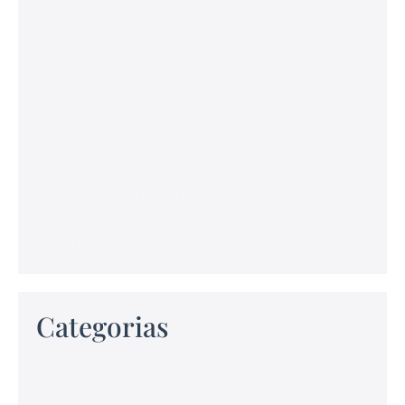
A empresa pode controlar as redes sociais do
empregado?
É válido o pedido de demissão ou demissão por
acordo da empregada gestante?
Pedi demissão e posteriormente descobri que
estava grávida. Posso pedir minha
reintegração ao emprego?
Quais são as consequências da dispensa sem
justa causa de empregada gestante, ainda
que, a empresa não tenha ciência da
gravidez?
Categorias
Artigos
Empresarial