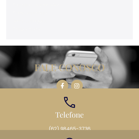
Família e sucessões
Previdenciária
Sem categoria
Trabalhista
FALE CONOSCO
Telefone
(62) 98465-3736