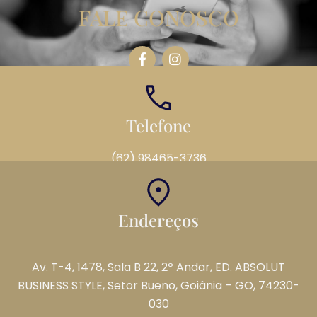
FALE CONOSCO
Telefone
(62) 98465-3736
Endereços
Av. T-4, 1478, Sala B 22, 2º Andar, ED. ABSOLUT
BUSINESS STYLE, Setor Bueno, Goiânia – GO, 74230-
030