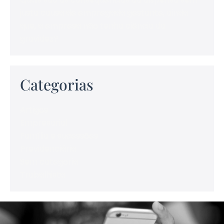
justa causa de empregada gestante, ainda
que, a empresa não tenha ciência da
gravidez?
Categorias
Artigos
Empresarial
Família e sucessões
Previdenciária
Sem categoria
Trabalhista