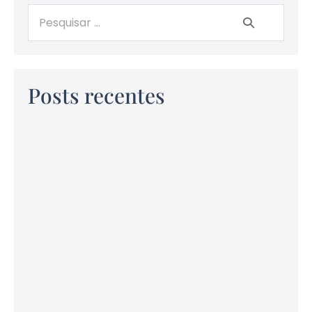
Posts recentes
Empresa pode descontar na rescisão
empréstimo tomado pelo trabalhador
diretamente com o empregador?
A empresa pode controlar as redes sociais do
empregado?
É válido o pedido de demissão ou demissão por
acordo da empregada gestante?
Pedi demissão e posteriormente descobri que
estava grávida. Posso pedir minha
reintegração ao emprego?
Quais são as consequências da dispensa sem