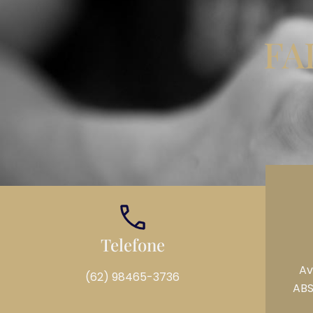
FA
Telefone
Av
(62) 98465-3736
ABS