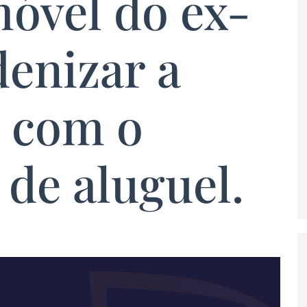
móvel do ex-
denizar a
e com o
de aluguel.