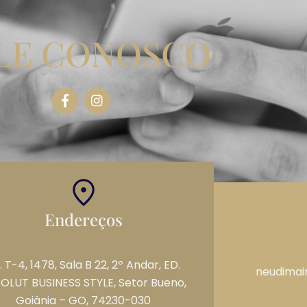
LE CONOSCO
Endereços
. T-4, 1478, Sala B 22, 2º Andar, ED.
neudimai
OLUT BUSINESS STYLE, Setor Bueno,
Goiânia – GO, 74230-030