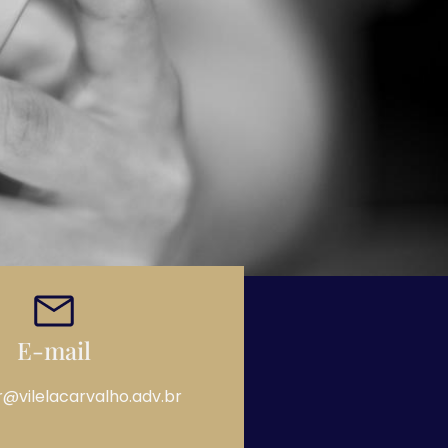
E-mail
r@vilelacarvalho.adv.br