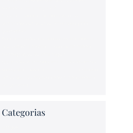
A empresa pode controlar as redes
sociais do empregado?
É válido o pedido de demissão ou
demissão por acordo da empregada
gestante?
Pedi demissão e posteriormente descobri
que estava grávida. Posso pedir minha
reintegração ao emprego?
Quais são as consequências da dispensa
sem justa causa de empregada gestante,
ainda que, a empresa não tenha ciência
da gravidez?
Categorias
Artigos