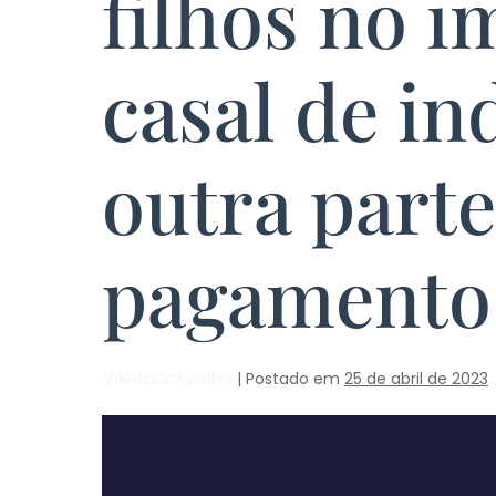
filhos no i
casal de in
outra part
pagamento 
Vilela Carvalho
|
Postado em
25 de abril de 2023