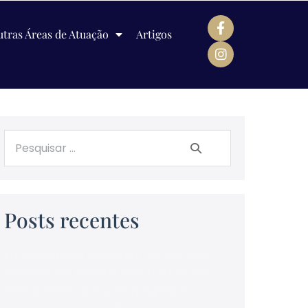
tras Áreas de Atuação
Artigos
Posts recentes
Empresa pode descontar na rescisão
empréstimo tomado pelo trabalhador
diretamente com o empregador?