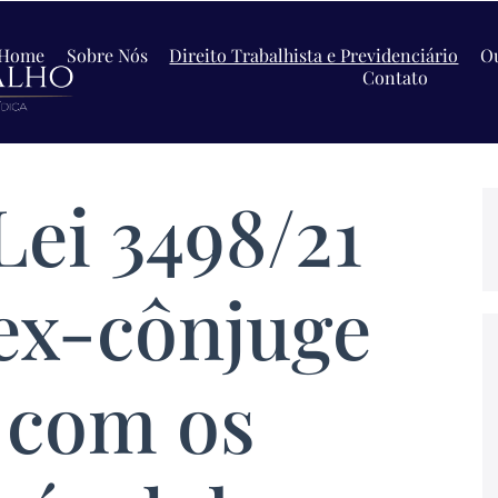
Home
Sobre Nós
Direito Trabalhista e Previdenciário
Ou
Contato
Lei 3498/21
ex-cônjuge
r com os