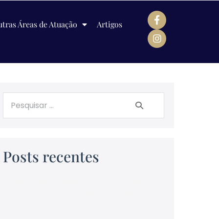
tras Áreas de Atuação
Artigos
Posts recentes
Empresa pode descontar na rescisão
empréstimo tomado pelo trabalhador
diretamente com o empregador?