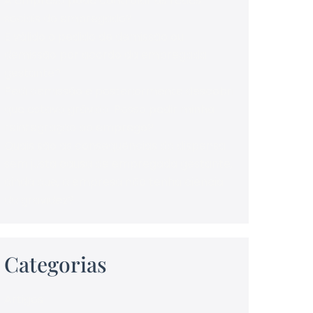
A empresa pode controlar as redes
sociais do empregado?
É válido o pedido de demissão ou
demissão por acordo da empregada
gestante?
Pedi demissão e posteriormente descobri
que estava grávida. Posso pedir minha
reintegração ao emprego?
Quais são as consequências da dispensa
sem justa causa de empregada gestante,
ainda que, a empresa não tenha ciência
da gravidez?
Categorias
Artigos