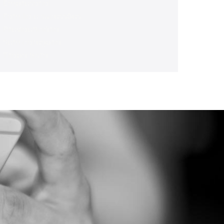
Empresarial
Família e sucessões
Previdenciária
Sem categoria
Trabalhista