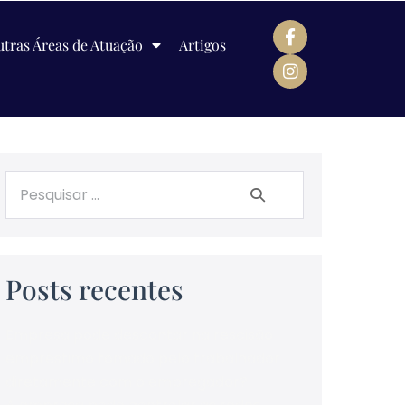
tras Áreas de Atuação
Artigos
Posts recentes
Empresa pode descontar na rescisão
empréstimo tomado pelo trabalhador
diretamente com o empregador?