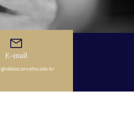
E-mail
r@vilelacarvalho.adv.br