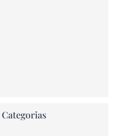
A empresa pode controlar as redes
sociais do empregado?
É válido o pedido de demissão ou
demissão por acordo da empregada
gestante?
Pedi demissão e posteriormente descobri
que estava grávida. Posso pedir minha
reintegração ao emprego?
Quais são as consequências da dispensa
sem justa causa de empregada gestante,
ainda que, a empresa não tenha ciência
da gravidez?
Categorias
Artigos