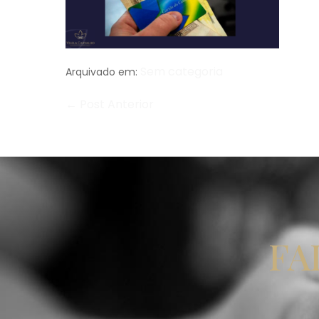
Sem categoria
Arquivado em:
← Post Anterior
FA